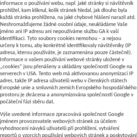
informace o používání webu, např. jaké stránky si návštěvník
prohlížel, kam kliknul, kolik stránek hledal, jak dlouho byla
každá stránka prohlížena, na jaké chybové hlášení narazil atd.
Neshromažďujeme žádné osobní údaje, neukládáme Vaše
jméno ani IP adresu ani nepoužíváme službu GA k vaší
identifikaci. Tyto soubory cookies nemohou – a nejsou
určeny k tomu, aby konkrétně identifikovaly návštěvníky (IP
adresa, kterou používáte, je zaznamenána pouze částečně).
Informace o vašem používání webové stránky uložené v
„cookies“ jsou přenášeny a ukládány společností Google na
serverech v USA. Tento web má aktivovanou anonymizaci IP
adres, takže IP adresa uživatelů webu v členských státech
Evropské unie a smluvních zemích Evropského hospodářského
prostoru je zkrácena a anonymizována společností Google v
počáteční fázi sběru dat.
Výše uvedené informace zpracovává společnost Google
jménem provozovatele webových stránek za účelem
vyhodnocení návyků uživatelů při prohlížení, vytváření
reportů o vzorcích používání webových stránek a poskytování