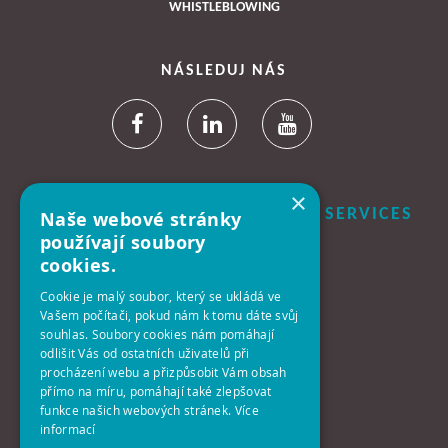
WHISTLEBLOWING
NÁSLEDUJ NÁS
×
B+N CZECH REPUBLIC FACILITY SERVICES
Naše webové stránky
S.R.O.
používají soubory
cookies.
Centrála:
Cookie je malý soubor, který se ukládá ve
140 00 Praha 4 - Krč
Vašem počítači, pokud nám k tomu dáte svůj
Antala Staška 2027/77
souhlas. Soubory cookies nám pomáhají
odlišit Vás od ostatních uživatelů při
procházení webu a přizpůsobit Vám obsah
Telefon:
přímo na míru, pomáhají také zlepšovat
+420-261-392-311
funkce našich webových stránek.
Více
informací
E-Mail: