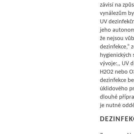
závisí na způ
vynálezům byl
UV dezinfekčn
jeho autonomn
že nejsou vůbe
dezinfekce,“ 
hygienických 
vývoje:,, UV d
H2O2 nebo O3
dezinfekce be
úklidového pr
dlouhé přípra
je nutné odděl
DEZINFEK