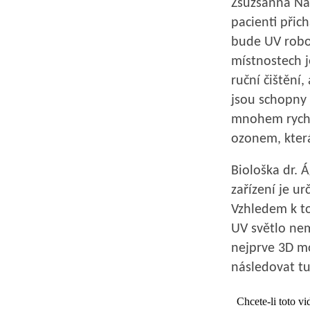
Zsuzsanna Nag
pacienti přich
bude UV robo
místnostech j
ruční čištění,
jsou schopny 
mnohem rychl
ozonem, která 
Biološka dr. 
zařízení je u
Vzhledem k t
UV světlo ne
nejprve 3D m
následovat tu