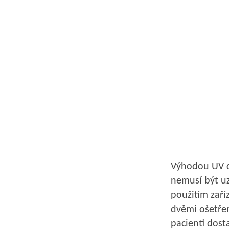
Výhodou UV de
nemusí být u
použitím zaří
dvěmi ošetřen
pacienti dos