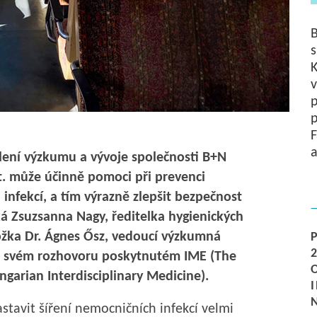
B
s
K
v
p
F
a
lení výzkumu a vývoje společnosti B+N
t. může účinně pomoci při prevenci
infekcí, a tím výrazně zlepšit bezpečnost
ká Zsuzsanna Nagy, ředitelka hygienických
ožka Dr. Ágnes Ősz, vedoucí výzkumná
e svém rozhovoru poskytnutém IME (The
ngarian Interdisciplinary Medicine).
stavit šíření nemocničních infekcí velmi