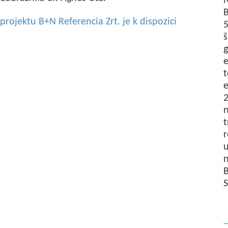
N
B
projektu B+N Referencia Zrt. je k dispozici
5
š
g
t
2
n
t
r
u
n
B
S