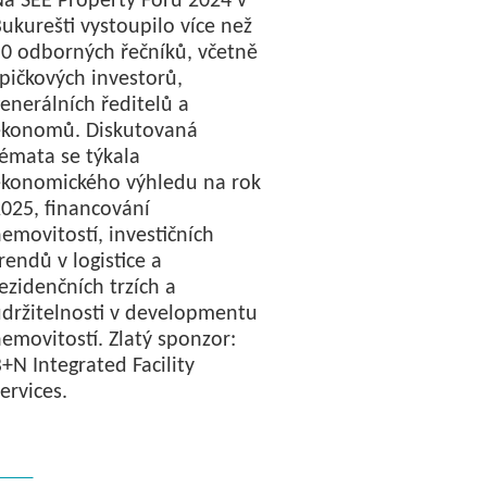
a SEE Property Foru 2024 v
ukurešti vystoupilo více než
0 odborných řečníků, včetně
pičkových investorů,
enerálních ředitelů a
ekonomů. Diskutovaná
émata se týkala
ekonomického výhledu na rok
025, financování
emovitostí, investičních
rendů v logistice a
ezidenčních trzích a
držitelnosti v developmentu
emovitostí. Zlatý sponzor:
+N Integrated Facility
ervices.