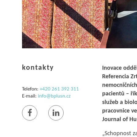
kontakty
Inovace oddě
Referencia Zr
nemocničních 
Telefon:
+420 261 392 311
pacientů – ří
E-mail:
info@bplusn.cz
služeb a biol
pracovnice v
Journal of Hu
„Schopnost za