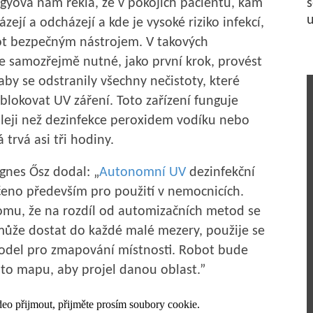
yová nám řekla, že v pokojích pacientů, kam
s
u
ázejí a odcházejí a kde je vysoké riziko infekcí,
t bezpečným nástrojem. V takových
e samozřejmě nutné, jako první krok, provést
 aby se odstranily všechny nečistoty, které
blokovat UV záření. Toto zařízení funguje
eji než dezinfekce peroxidem vodíku nebo
trvá asi tři hodiny.
Ágnes Ősz dodal: „
Autonomní UV
dezinfekční
rčeno především pro použití v nemocnicích.
omu, že na rozdíl od automizačních metod se
může dostat do každé malé mezery, použije se
odel pro zmapování místnosti. Robot bude
to mapu, aby projel danou oblast.”