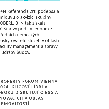
+N Referencia Zrt. podepsala
mlouvu o akvizici skupiny
ÖBERL. B+N tak získala
ětšinový podíl v jednom z
předních německých
oskytovatelů služeb v oblasti
acility management a správy
 údržby budov.
PROPERTY FORUM VIENNA
2024: KLÍČOVÍ LÍDŘI V
OBORU DISKUTUJÍ O ESG A
INOVACÍCH V OBLASTI
NEMOVITOSTÍ