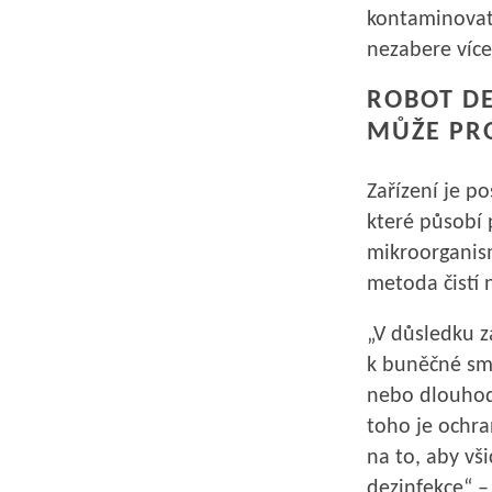
kontaminovat
nezabere více
ROBOT DE
MŮŽE PR
Zařízení je p
které působí 
mikroorganism
metoda čistí 
„V důsledku z
k buněčné sm
nebo dlouhodo
toho je ochra
na to, aby vš
dezinfekce“ –