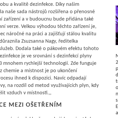
sobu a kvalitě dezinfekce. Díky našim
a naše sada nástrojů rozšířena o přenosné
í zařízení a v budoucnu bude přidána také
í verze. Velkou výhodou těchto zařízení je,
c náročné na práci a zajišťují stálou kvalitu
zdůraznila Zsuzsanna Nagy, ředitelka
služeb. Dodala také o pákovém efektu tohoto
ezinfekce je ve srovnání s dezinfekcí plyny
2
 mnohem rychlejší technologií. Zde funguje
p
z chemie a místnost je po ukončení
d
ocesu ihned k dispozici. Navíc odpadají
t
vy, na rozdíl od metod využívajících plyn, kdy
o
it vzduch v místnosti.,,
n
s
CE MEZI OŠETŘENÍM
E
a