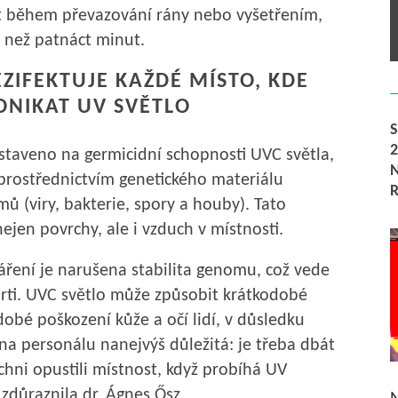
 během převazování rány nebo vyšetřením,
 než patnáct minut.
ZIFEKTUJE KAŽDÉ MÍSTO, KDE
ONIKAT UV SVĚTLO
ostaveno na germicidní schopnosti UVC světla,
prostřednictvím genetického materiálu
ů (viry, bakterie, spory a houby). Tato
nejen povrchy, ale i vzduch v místnosti.
áření je narušena stabilita genomu, což vede
rti. UVC světlo může způsobit krátkodobé
bé poškození kůže a očí lidí, v důsledku
na personálu nanejvýš důležitá: je třeba dbát
ichni opustili místnost, když probíhá UV
 zdůraznila dr. Ágnes Ősz.