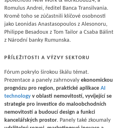
společnosti New Work & workcloud24; a
Romulus Andrei, ředitel Banca Transilvania.
Kromě toho se zúčastnili klíčové osobnosti
jako Leonidas Anastasopoulos z Alesonoru,
Philippe Besadoux z Tom Tailor a Csaba Bálint
z Národní banky Rumunska.
PŘÍLEŽITOSTI A VÝZVY SEKTORU
Fórum pokrylo širokou škálu témat.
Prezentace a panely zahrnovaly
ekonomickou
prognózu pro region, praktické aplikace
AI
technology
v oblasti nemovitostí, vyvíjející se
strategie pro investice do maloobchodních
nemovitostí a budoucí design a funkci
kancelářských prostor
. Panely také zkoumaly