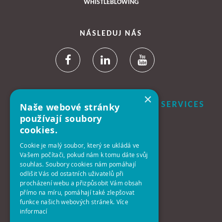
WHISTLEBLOWING
NÁSLEDUJ NÁS
×
B+N CZECH REPUBLIC FACILITY SERVICES
Naše webové stránky
S.R.O.
používají soubory
cookies.
Centrála:
Cookie je malý soubor, který se ukládá ve
140 00 Praha 4 - Krč
Vašem počítači, pokud nám k tomu dáte svůj
Antala Staška 2027/77
souhlas. Soubory cookies nám pomáhají
odlišit Vás od ostatních uživatelů při
procházení webu a přizpůsobit Vám obsah
Telefon:
přímo na míru, pomáhají také zlepšovat
+420-261-392-311
funkce našich webových stránek.
Více
informací
E-Mail: