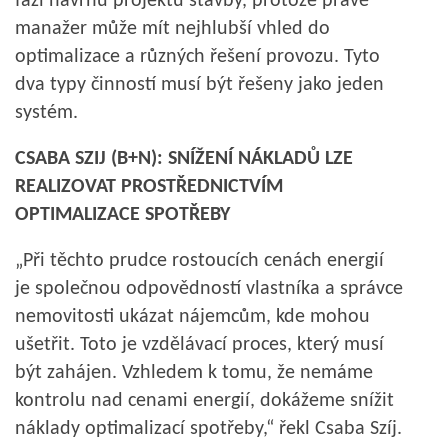
fázi návrhu projektu stavby, protože právě
manažer může mít nejhlubší vhled do
optimalizace a různých řešení provozu. Tyto
dva typy činností musí být řešeny jako jeden
systém.
CSABA SZIJ (B+N): SNÍŽENÍ NÁKLADŮ LZE
REALIZOVAT PROSTŘEDNICTVÍM
OPTIMALIZACE SPOTŘEBY
„Při těchto prudce rostoucích cenách energií
je společnou odpovědností vlastníka a správce
nemovitosti ukázat nájemcům, kde mohou
ušetřit. Toto je vzdělávací proces, který musí
být zahájen. Vzhledem k tomu, že nemáme
kontrolu nad cenami energií, dokážeme snížit
náklady optimalizací spotřeby,“ řekl Csaba Szíj.