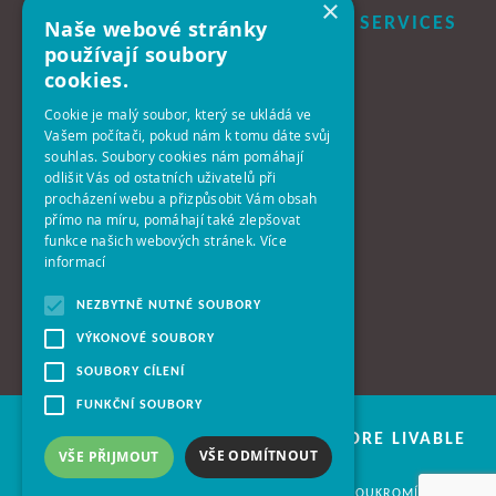
×
B+N CZECH REPUBLIC FACILITY SERVICES
Naše webové stránky
S.R.O.
používají soubory
cookies.
Centrála:
Cookie je malý soubor, který se ukládá ve
140 00 Praha 4 - Krč
Vašem počítači, pokud nám k tomu dáte svůj
Antala Staška 2027/77
souhlas. Soubory cookies nám pomáhají
odlišit Vás od ostatních uživatelů při
procházení webu a přizpůsobit Vám obsah
Telefon:
přímo na míru, pomáhají také zlepšovat
+420-261-392-311
funkce našich webových stránek.
Více
informací
E-Mail:
info@bplusn.cz
NEZBYTNĚ NUTNÉ SOUBORY
VÝKONOVÉ SOUBORY
SOUBORY CÍLENÍ
FUNKČNÍ SOUBORY
B+N - WE ARE WORKING FOR A MORE LIVABLE
VŠE ODMÍTNOUT
VŠE PŘIJMOUT
WORLD
© 2026 VŠECHNA PRÁVA VYHRAZENA •
OCHRANA SOUKROMÍ
•
MAPA