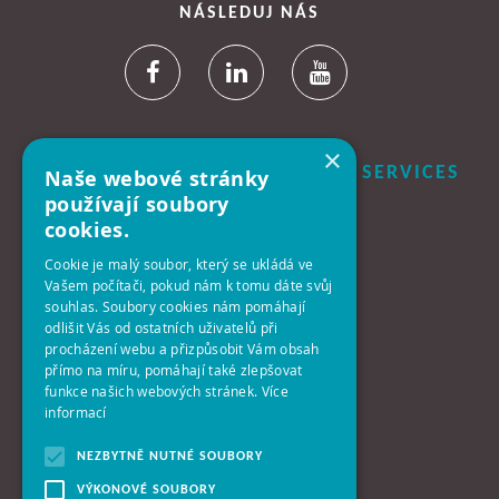
NÁSLEDUJ NÁS
×
B+N CZECH REPUBLIC FACILITY SERVICES
Naše webové stránky
S.R.O.
používají soubory
cookies.
Centrála:
Cookie je malý soubor, který se ukládá ve
140 00 Praha 4 - Krč
Vašem počítači, pokud nám k tomu dáte svůj
Antala Staška 2027/77
souhlas. Soubory cookies nám pomáhají
odlišit Vás od ostatních uživatelů při
procházení webu a přizpůsobit Vám obsah
Telefon:
přímo na míru, pomáhají také zlepšovat
+420-261-392-311
funkce našich webových stránek.
Více
informací
E-Mail:
info@bplusn.cz
NEZBYTNĚ NUTNÉ SOUBORY
VÝKONOVÉ SOUBORY