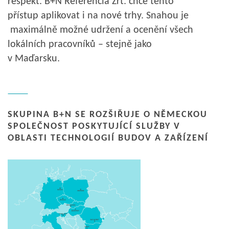
respekt. B+N Referencia Zrt. chce tento
přístup aplikovat i na nové trhy. Snahou je
maximálně možné udržení a ocenění všech
lokálních pracovníků – stejně jako
v Maďarsku.
SKUPINA B+N SE ROZŠIŘUJE O NĚMECKOU
SPOLEČNOST POSKYTUJÍCÍ SLUŽBY V
OBLASTI TECHNOLOGIÍ BUDOV A ZAŘÍZENÍ