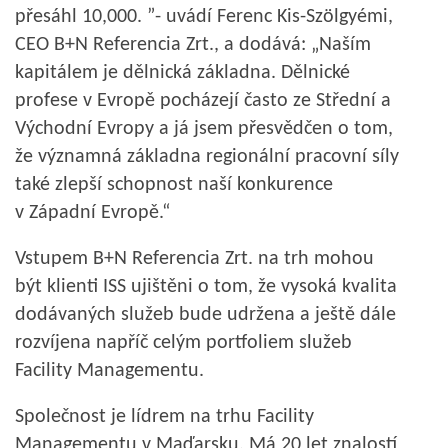
přesáhl 10,000. ”- uvádí Ferenc Kis-Szölgyémi,
CEO B+N Referencia Zrt., a dodává: „Naším
kapitálem je dělnická základna. Dělnické
profese v Evropě pocházejí často ze Střední a
Východní Evropy a já jsem přesvědčen o tom,
že významná základna regionální pracovní síly
také zlepší schopnost naší konkurence
v Západní Evropě.“
Vstupem B+N Referencia Zrt. na trh mohou
být klienti ISS ujištěni o tom, že vysoká kvalita
dodávaných služeb bude udržena a ještě dále
rozvíjena napříč celým portfoliem služeb
Facility Managementu.
Společnost je lídrem na trhu Facility
Managementu v Maďarsku. Má 20 let znalostí