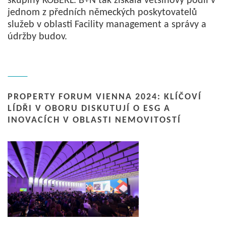
skupiny KÖBERL. B+N tak získala většinový podíl v
jednom z předních německých poskytovatelů
služeb v oblasti Facility management a správy a
údržby budov.
PROPERTY FORUM VIENNA 2024: KLÍČOVÍ
LÍDŘI V OBORU DISKUTUJÍ O ESG A
INOVACÍCH V OBLASTI NEMOVITOSTÍ