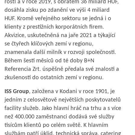
rostl a v roce 2019, s obratem 36 miliard HUF,
dosáhla zisku po zdanění ve výši 4 miliard
HUF. Kromě veřejného sektoru se jedná i o
klienty z prestižních korporátních firem.
Akvizice, uskutečněná na jaře 2021 a týkající
se čtyřech klíčových zemí v regionu,
znamenala další milník v rozvoji společnosti.
Během šesti měsíců od té doby B+N
Referencia Zrt. úspěšně předala své znalosti a
zkušenosti do ostatních zemí v regionu.
ISS Group
, založena v Kodani v roce 1901, je
jedním z celosvětově největších poskytovatelů
facility služeb. Jako hlavní hráč na trhu a s více
než 400.000 zaměstnanci dodává své služby
tisícům klientů po celém světě. K hlavním
službám patří úklid, technická správa, catering