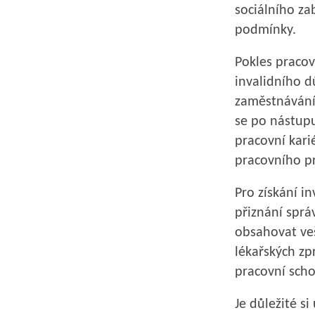
sociálního za
podmínky.
Pokles pracov
invalidního 
zaměstnávání 
se po nástupu
pracovní karié
pracovního pr
Pro získání i
přiznání sprá
obsahovat ve
lékařských zp
pracovní scho
Je důležité s