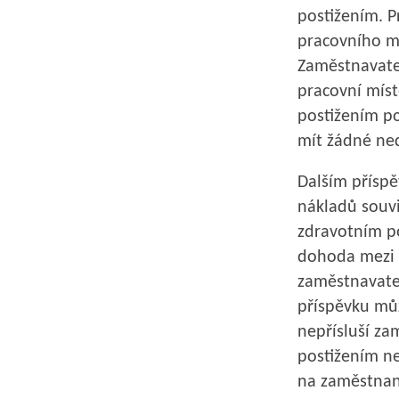
postižením. P
pracovního mí
Zaměstnavate
pracovní mís
postižením p
mít žádné ne
Dalším přísp
nákladů souvi
zdravotním po
dohoda mezi 
zaměstnavatel
příspěvku můž
nepřísluší za
postižením ne
na zaměstnan