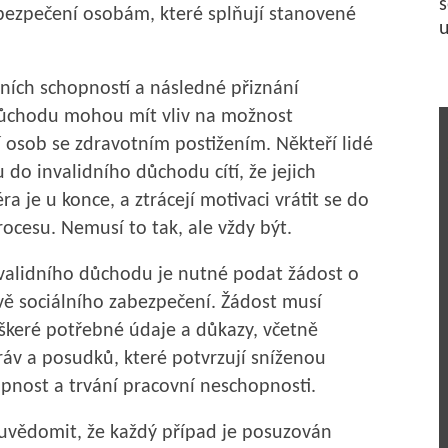
s
bezpečení osobám, které splňují stanovené
u
ních schopností a následné přiznání
důchodu mohou mít vliv na možnost
osob se zdravotním postižením. Někteří lidé
 do invalidního důchodu cítí, že jejich
ra je u konce, a ztrácejí motivaci vrátit se do
ocesu. Nemusí to tak, ale vždy být.
nvalidního důchodu je nutné podat žádost o
vě sociálního zabezpečení. Žádost musí
škeré potřebné údaje a důkazy, včetně
ráv a posudků, které potvrzují sníženou
pnost a trvání pracovní neschopnosti.
i uvědomit, že každý případ je posuzován