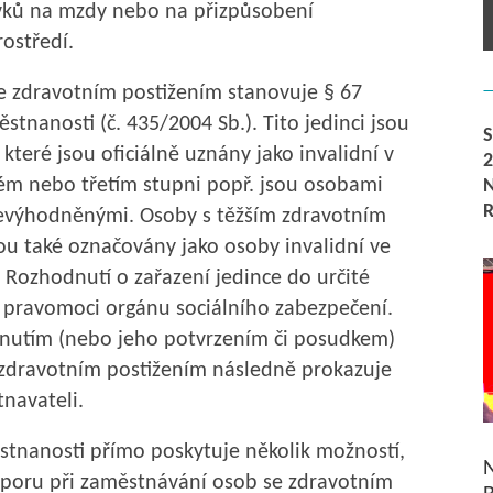
vků na mzdy nebo na přizpůsobení
ostředí.
e zdravotním postižením stanovuje § 67
stnanosti (č. 435/2004 Sb.). Tito jedinci jsou
 které jsou oficiálně uznány jako invalidní v
ém nebo třetím stupni popř. jsou osobami
evýhodněnými. Osoby s těžším zdravotním
ou také označovány jako osoby invalidní ve
. Rozhodnutí o zařazení jedince do určité
v pravomoci orgánu sociálního zabezpečení.
nutím (nebo jeho potvrzením či posudkem)
 zdravotním postižením následně prokazuje
navateli.
tnanosti přímo poskytuje několik možností,
N
dporu při zaměstnávání osob se zdravotním