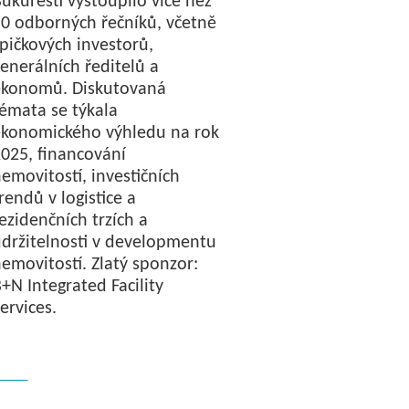
ukurešti vystoupilo více než
0 odborných řečníků, včetně
pičkových investorů,
enerálních ředitelů a
ekonomů. Diskutovaná
émata se týkala
ekonomického výhledu na rok
025, financování
emovitostí, investičních
rendů v logistice a
ezidenčních trzích a
držitelnosti v developmentu
emovitostí. Zlatý sponzor:
+N Integrated Facility
ervices.