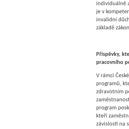
individuálně 
je v kompeten
invalidní důc
základě zákon
Příspěvky, kt
pracovního p
V rámci České
programů, kte
zdravotním po
zaměstnanost
program posk
kteří zaměstn
závislosti na