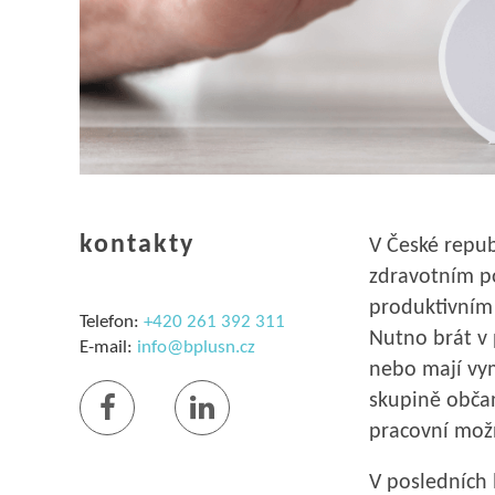
kontakty
V České republ
zdravotním p
produktivním 
Telefon:
+420 261 392 311
Nutno brát v 
E-mail:
info@bplusn.cz
nebo mají vym
skupině občan
pracovní možn
V posledních 