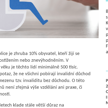
B
s
K
v
p
F
a
ice je zhruba 10% obyvatel, kteří žijí se
ostižením nebo znevýhodněním. V
věku je těchto lidí minimálně 500 tisíc.
potaz, že ne všichni pobírají invalidní důchod
ezenu tzv. invaliditu bez důchodu. O této
ů není zřejmá výše vzdělání ani praxe, či
osti.
letech klade stále větší důraz na