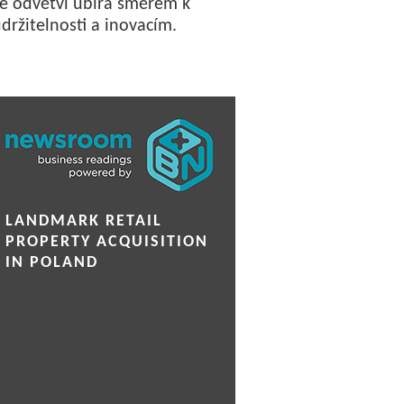
e odvětví ubírá směrem k
držitelnosti a inovacím.
LANDMARK RETAIL
PROPERTY ACQUISITION
IN POLAND