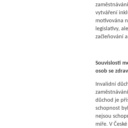
zaměstnávání
vytváření ink
motivována n
legislativy, a
začleňování a
Souvislosti 
osob se zdra
Invalidní důc
zaměstnávání
důchod je pří
schopnost byl
nejsou schopn
míře. V České