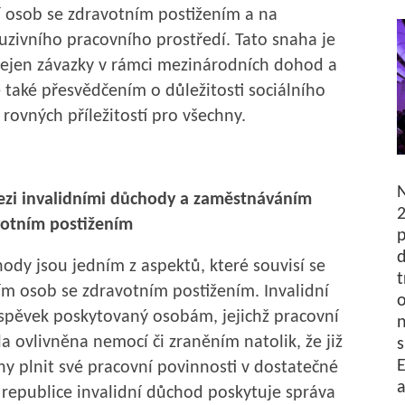
 osob se zdravotním postižením a na
luzivního pracovního prostředí. Tato snaha je
ejen závazky v rámci mezinárodních dohod a
le také přesvědčením o důležitosti sociálního
 rovných příležitostí pro všechny.
mezi invalidními důchody a zaměstnáváním
2
votním postižením
p
d
hody jsou jedním z aspektů, které souvisí se
t
m osob se zdravotním postižením. Invalidní
o
spěvek poskytovaný osobám, jejichž pracovní
n
a ovlivněna nemocí či zraněním natolik, že již
s
E
y plnit své pracovní povinnosti v dostatečné
a
 republice invalidní důchod poskytuje správa