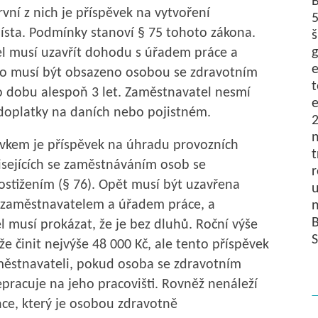
B
rvní z nich je příspěvek na vytvoření
5
sta. Podmínky stanoví § 75 tohoto zákona.
š
g
l musí uzavřít dohodu s úřadem práce a
to musí být obsazeno osobou se zdravotním
t
o dobu alespoň 3 let. Zaměstnavatel nesmí
doplatky na daních nebo pojistném.
2
n
ěvkem je příspěvek na úhradu provozních
t
sejících se zaměstnáváním osob se
r
stižením (§ 76). Opět musí být uzavřena
u
zaměstnavatelem a úřadem práce, a
n
B
 musí prokázat, že je bez dluhů. Roční výše
S
e činit nejvýše 48 000 Kč, ale tento příspěvek
městnavateli, pokud osoba se zdravotním
pracuje na jeho pracovišti. Rovněž nenáleží
ce, který je osobou zdravotně