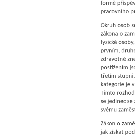
formě příspě
pracovního pr
Okruh osob s
zákona o zamě
fyzické osoby,
prvním, druh
zdravotně zn
postižením js
třetím stupni
kategorie je 
Tímto rozhod
se jedinec se
svému zaměst
Zákon o zaměs
jak získat po