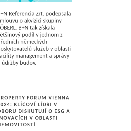
+N Referencia Zrt. podepsala
mlouvu o akvizici skupiny
ÖBERL. B+N tak získala
ětšinový podíl v jednom z
předních německých
oskytovatelů služeb v oblasti
acility management a správy
 údržby budov.
PROPERTY FORUM VIENNA
2024: KLÍČOVÍ LÍDŘI V
OBORU DISKUTUJÍ O ESG A
INOVACÍCH V OBLASTI
NEMOVITOSTÍ